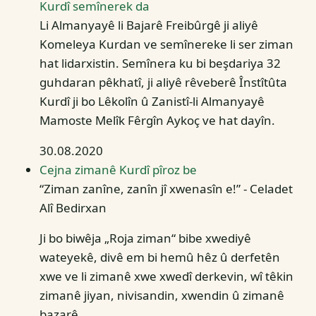
Kurdî semînerek da
Li Almanyayê li Bajarê Freibûrgê ji aliyê
Komeleya Kurdan ve semînereke li ser ziman
hat lidarxistin. Semînera ku bi beşdariya 32
guhdaran pêkhatî, ji aliyê rêveberê Înstîtûta
Kurdî ji bo Lêkolîn û Zanistî-li Almanyayê
Mamoste Melîk Fêrgîn Aykoç ve hat dayîn.
30.08.2020
Cejna zimanê Kurdî pîroz be
“Ziman zanîne, zanîn jî xwenasîn e!” - Celadet
Alî Bedirxan
Ji bo biwêja „Roja ziman“ bibe xwediyê
wateyekê, divê em bi hemû hêz û derfetên
xwe ve li zimanê xwe xwedî derkevin, wî têkin
zimanê jiyan, nivisandin, xwendin û zimanê
bazarê.