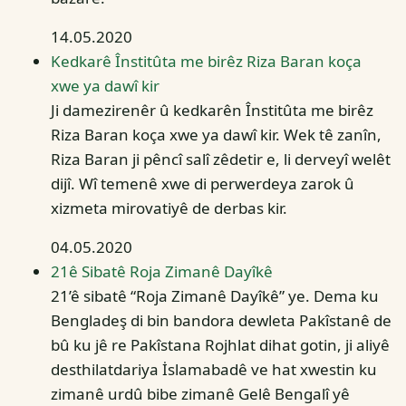
14.05.2020
Kedkarê Înstitûta me birêz Riza Baran koça
xwe ya dawî kir
Ji damezirenêr û kedkarên Înstitûta me birêz
Riza Baran koça xwe ya dawî kir. Wek tê zanîn,
Riza Baran ji pêncî salî zêdetir e, li derveyî welêt
dijî. Wî temenê xwe di perwerdeya zarok û
xizmeta mirovatiyê de derbas kir.
04.05.2020
21ê Sibatê Roja Zimanê Dayîkê
21’ê sibatê “Roja Zimanê Dayîkê” ye. Dema ku
Bengladeş di bin bandora dewleta Pakîstanê de
bû ku jê re Pakîstana Rojhlat dihat gotin, ji aliyê
desthilatdariya İslamabadê ve hat xwestin ku
zimanê urdû bibe zimanê Gelê Bengalî yê