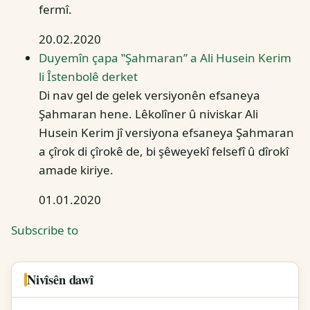
fermî.
20.02.2020
Duyemîn çapa ‟Şahmaran” a Ali Husein Kerim
li Îstenbolê derket
Di nav gel de gelek versiyonên efsaneya
Şahmaran hene. Lêkolîner û niviskar Ali
Husein Kerim jî versiyona efsaneya Şahmaran
a çîrok di çîrokê de, bi şêweyekî felsefî û dîrokî
amade kiriye.
01.01.2020
Subscribe to
Nivîsên dawî