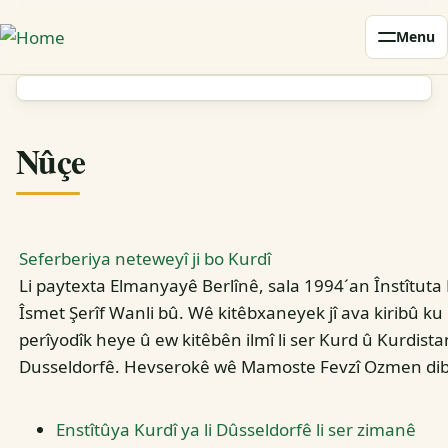
Skip
Menu
to
main
content
Nûçe
Seferberiya neteweyî ji bo Kurdî
Li paytexta Elmanyayê Berlînê, sala 1994´an Înstîtuta 
Îsmet Şerîf Wanli bû. Wê kitêbxaneyek jî ava kiribû ku
perîyodîk heye û ew kitêbên ilmî li ser Kurd û Kurdist
Dusseldorfê. Hevserokê wê Mamoste Fevzî Ozmen dibêje,
Enstîtûya Kurdî ya li Dûsseldorfê li ser zimanê