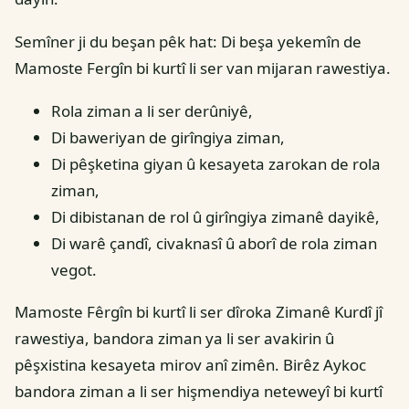
Semîner ji du beşan pêk hat: Di beşa yekemîn de
Mamoste Fergîn bi kurtî li ser van mijaran rawestiya.
Rola ziman a li ser derûniyê,
Di baweriyan de girîngiya ziman,
Di pêşketina giyan û kesayeta zarokan de rola
ziman,
Di dibistanan de rol û girîngiya zimanê dayikê,
Di warê çandî, civaknasî û aborî de rola ziman
vegot.
Mamoste Fêrgîn bi kurtî li ser dîroka Zimanê Kurdî jî
rawestiya, bandora ziman ya li ser avakirin û
pêşxistina kesayeta mirov anî zimên. Birêz Aykoc
bandora ziman a li ser hişmendiya neteweyî bi kurtî