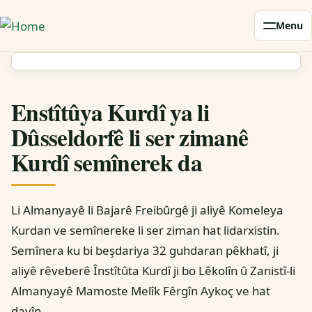
Skip
Menu
to
main
content
Enstîtûya Kurdî ya li
Dûsseldorfê li ser zimanê
Kurdî semînerek da
Li Almanyayê li Bajarê Freibûrgê ji aliyê Komeleya
Kurdan ve semînereke li ser ziman hat lidarxistin.
Semînera ku bi beşdariya 32 guhdaran pêkhatî, ji
aliyê rêveberê Înstîtûta Kurdî ji bo Lêkolîn û Zanistî-li
Almanyayê Mamoste Melîk Fêrgîn Aykoç ve hat
dayîn.