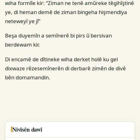
wiha formîle kir: “Ziman ne tenê amûreke têgihîştinê
ye, di heman demê de ziman bingeha hişmendiya
neteweyî ye jî”
Beşa duyemîn a semînerê bi pirs û bersivan
berdewam kir.
Di encamê de dîtineke wiha derket holê ku gel
dixwaze rêzesemînerên di derbarê zimên de divê
bên domamandin.
Nivîsên dawî